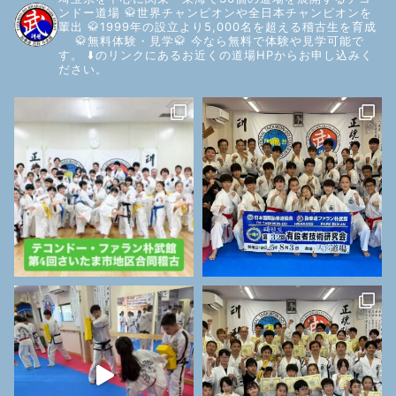
ンドー道場
🥋世界チャンピオンや全日本チャンピオンを
輩出
🥋1999年の設立より5,000名を超える稽古生を育成
🥋無料体験・見学🥋
今なら無料で体験や見学可能で
す。
⬇️のリンクにあるお近くの道場HPからお申し込みく
ださい。