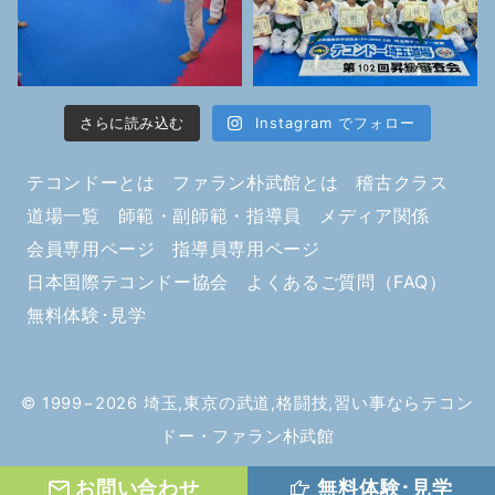
さらに読み込む
Instagram でフォロー
テコンドーとは
ファラン朴武館とは
稽古クラス
道場一覧
師範・副師範・指導員
メディア関係
会員専用ページ
指導員専用ページ
日本国際テコンドー協会
よくあるご質問（FAQ）
無料体験･見学
© 1999−2026
埼玉,東京の武道,格闘技,習い事ならテコン
ドー・ファラン朴武館
お問い合わせ
無料体験･見学