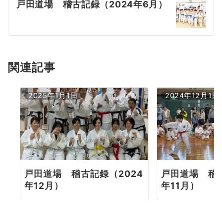
戸田道場 稽古記録（2024年6月）
ゲ
ー
シ
ョ
関連記事
ン
2025年1月1日
2024年12月1日
戸田道場 稽古記録（2024
戸田道場 稽古
年12月）
年11月）