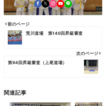
前のページ
投
荒川道場 第140回昇級審査
稿
ナ
次のページ
ビ
第94回昇級審査（上尾道場）
ゲ
ー
シ
ョ
関連記事
ン