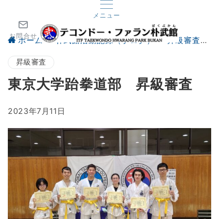
メニュー
お問合せ
ホーム
朴武館活動記録（ブログ）
昇級審査
昇級審査
東京大学跆拳道部 昇級審査
2023年7月11日