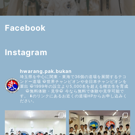
Facebook
Instagram
hwarang.pak.bukan
埼玉県を中心に関東・東海で36個の道場を展開するテコ
ンドー道場
🥋世界チャンピオンや全日本チャンピオンを
輩出
🥋1999年の設立より5,000名を超える稽古生を育成
🥋無料体験・見学🥋
今なら無料で体験や見学可能で
す。
⬇️のリンクにあるお近くの道場HPからお申し込みく
ださい。