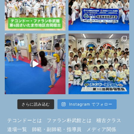
さらに読み込む
Instagram でフォロー
テコンドーとは
ファラン朴武館とは
稽古クラス
道場一覧
師範・副師範・指導員
メディア関係