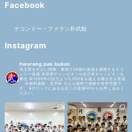
Facebook
テコンドー・ファラン朴武館
Instagram
hwarang.pak.bukan
埼玉県を中心に関東・東海で36個の道場を展開するテコ
ンドー道場
🥋世界チャンピオンや全日本チャンピオンを
輩出
🥋1999年の設立より5,000名を超える稽古生を育成
🥋無料体験・見学🥋
今なら無料で体験や見学可能で
す。
⬇️のリンクにあるお近くの道場HPからお申し込みく
ださい。