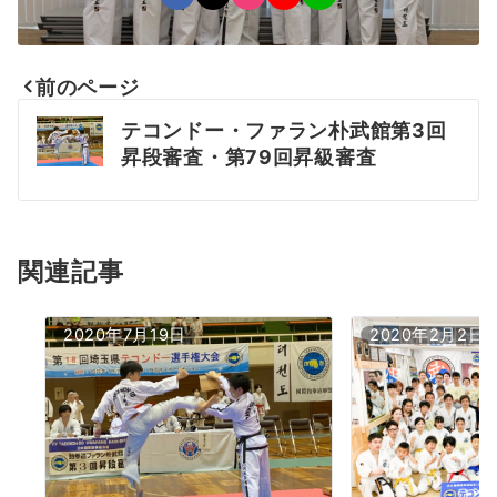
前のページ
投
テコンドー・ファラン朴武館第3回
稿
昇段審査・第79回昇級審査
ナ
ビ
関連記事
ゲ
ー
2020年7月19日
2020年2月2日
シ
ョ
ン