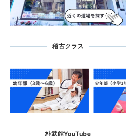
稽古クラス
朴武館YouTube