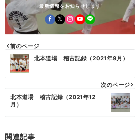
最新情報をお知らせします
前のページ
投
北本道場 稽古記録（2021年9月）
稿
ナ
次のページ
ビ
北本道場 稽古記録（2021年12
ゲ
月）
ー
シ
ョ
関連記事