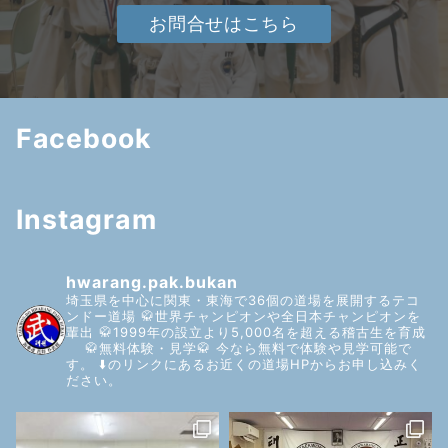
お問合せはこちら
Facebook
Instagram
hwarang.pak.bukan
埼玉県を中心に関東・東海で36個の道場を展開するテコ
ンドー道場
🥋世界チャンピオンや全日本チャンピオンを
輩出
🥋1999年の設立より5,000名を超える稽古生を育成
🥋無料体験・見学🥋
今なら無料で体験や見学可能で
す。
⬇️のリンクにあるお近くの道場HPからお申し込みく
ださい。