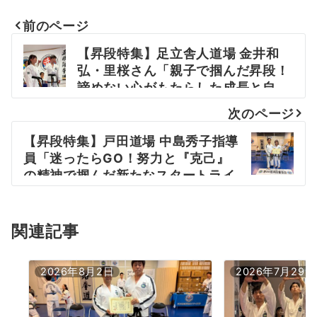
前のページ
投
【昇段特集】足立舎人道場 金井和
稿
弘・里桜さん「親子で掴んだ昇段！
諦めない心がもたらした成長と自
ナ
信」
次のページ
ビ
【昇段特集】戸田道場 中島秀子指導
ゲ
員「迷ったらGO！努力と『克己』
ー
の精神で掴んだ新たなスタートライ
ン」
シ
ョ
関連記事
ン
2026年8月2日
2026年7月29日