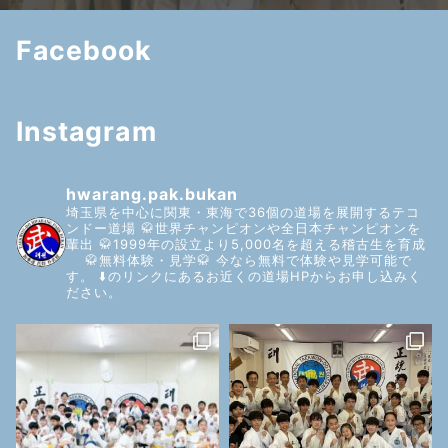
Facebook
Instagram
hwarang.pak.bukan
埼玉県を中心に関東・東海で36個の道場を展開するテコ
ンドー道場
🥋世界チャンピオンや全日本チャンピオンを
輩出
🥋1999年の設立より5,000名を超える稽古生を育成
🥋無料体験・見学🥋
今なら無料で体験や見学可能で
す。
⬇️のリンクにあるお近くの道場HPからお申し込みく
ださい。