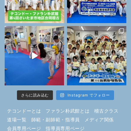
さらに読み込む
Instagram でフォロー
テコンドーとは
ファラン朴武館とは
稽古クラス
道場一覧
師範・副師範・指導員
メディア関係
会員専用ページ
指導員専用ページ