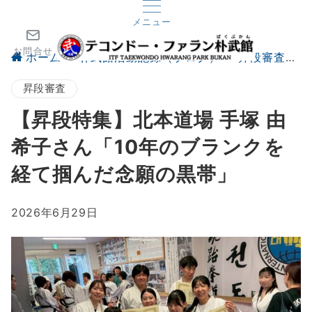
メニュー
お問合せ
ホーム
朴武館活動記録（ブログ）
昇段審査
昇段審査
【昇段特集】北本道場 手塚 由
希子さん「10年のブランクを
経て掴んだ念願の黒帯」
2026年6月29日