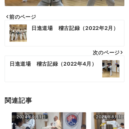
前のページ
投
日進道場 稽古記録（2022年2月）
稿
ナ
次のページ
ビ
日進道場 稽古記録（2022年4月）
ゲ
ー
シ
ョ
関連記事
ン
2024年9月1日
2024年8月1日