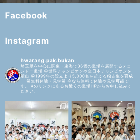
Facebook
Instagram
hwarang.pak.bukan
埼玉県を中心に関東・東海で36個の道場を展開するテコ
ンドー道場
🥋世界チャンピオンや全日本チャンピオンを
輩出
🥋1999年の設立より5,000名を超える稽古生を育成
🥋無料体験・見学🥋
今なら無料で体験や見学可能で
す。
⬇️のリンクにあるお近くの道場HPからお申し込みく
ださい。