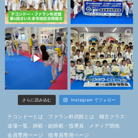
さらに読み込む
Instagram でフォロー
テコンドーとは
ファラン朴武館とは
稽古クラス
道場一覧
師範・副師範・指導員
メディア関係
会員専用ページ
指導員専用ページ