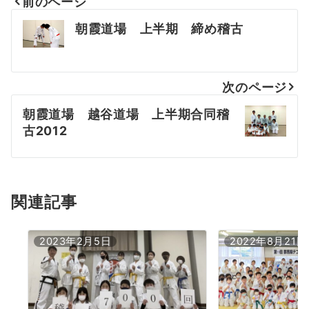
前のページ
投
朝霞道場 上半期 締め稽古
稿
ナ
次のページ
ビ
朝霞道場 越谷道場 上半期合同稽
ゲ
古2012
ー
シ
ョ
関連記事
ン
2023年2月5日
2022年8月21日