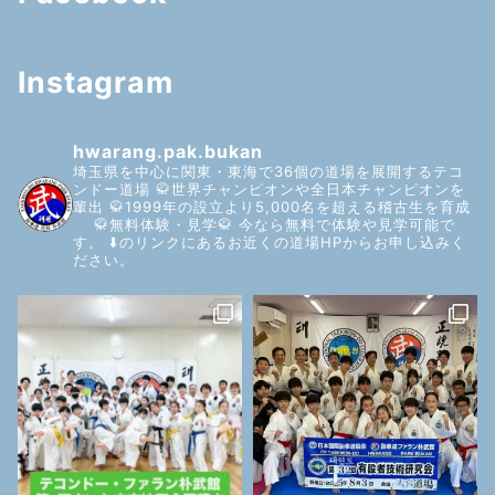
Instagram
hwarang.pak.bukan
埼玉県を中心に関東・東海で36個の道場を展開するテコ
ンドー道場
🥋世界チャンピオンや全日本チャンピオンを
輩出
🥋1999年の設立より5,000名を超える稽古生を育成
🥋無料体験・見学🥋
今なら無料で体験や見学可能で
す。
⬇️のリンクにあるお近くの道場HPからお申し込みく
ださい。