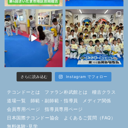
さらに読み込む
Instagram でフォロー
テコンドーとは
ファラン朴武館とは
稽古クラス
道場一覧
師範・副師範・指導員
メディア関係
会員専用ページ
指導員専用ページ
日本国際テコンドー協会
よくあるご質問（FAQ）
無料体験･見学