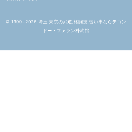
© 1999−2026
埼玉,東京の武道,格闘技,習い事ならテコン
ドー・ファラン朴武館