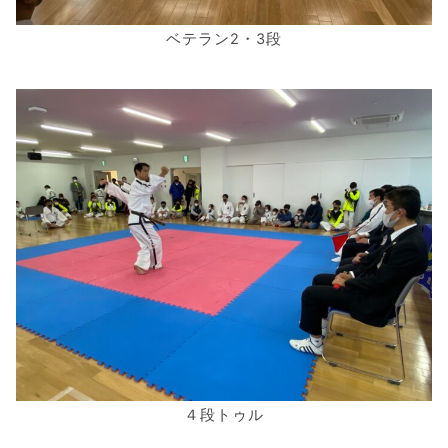
ベテラン2・3段
４段トゥル