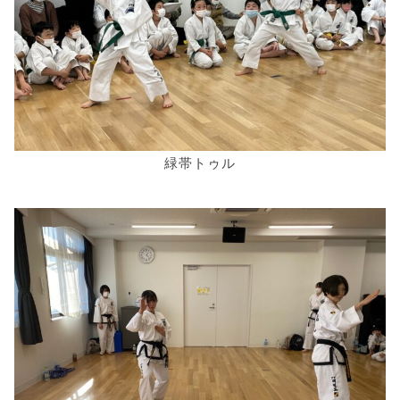
緑帯トゥル