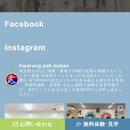
Facebook
Instagram
hwarang.pak.bukan
埼玉県を中心に関東・東海で36個の道場を展開するテコ
ンドー道場
🥋世界チャンピオンや全日本チャンピオンを
輩出
🥋1999年の設立より5,000名を超える稽古生を育成
🥋無料体験・見学🥋
今なら無料で体験や見学可能で
す。
⬇️のリンクにあるお近くの道場HPからお申し込みく
ださい。
お問い合わせ
無料体験･見学