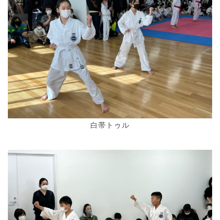
白帯トゥル