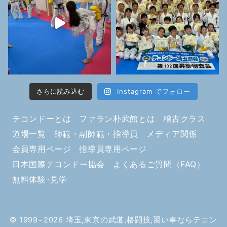
さらに読み込む
Instagram でフォロー
テコンドーとは
ファラン朴武館とは
稽古クラス
道場一覧
師範・副師範・指導員
メディア関係
会員専用ページ
指導員専用ページ
日本国際テコンドー協会
よくあるご質問（FAQ）
無料体験･見学
© 1999−2026
埼玉,東京の武道,格闘技,習い事ならテコン