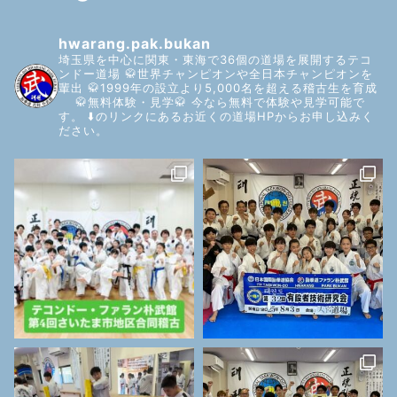
hwarang.pak.bukan
埼玉県を中心に関東・東海で36個の道場を展開するテコ
ンドー道場
🥋世界チャンピオンや全日本チャンピオンを
輩出
🥋1999年の設立より5,000名を超える稽古生を育成
🥋無料体験・見学🥋
今なら無料で体験や見学可能で
す。
⬇️のリンクにあるお近くの道場HPからお申し込みく
ださい。