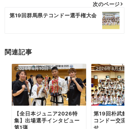
次のページ
ビ
第19回群馬県テコンドー選手権大会
ゲ
ー
シ
ョ
関連記事
ン
2026年8月10日
2026年8月4日
【全日本ジュニア2026特
第19回朴武
集】出場選手インタビュー
コンドー交流
第1弾
せ