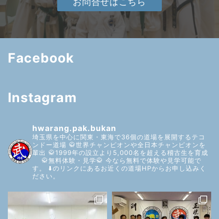
お問合せはこちら
Facebook
Instagram
hwarang.pak.bukan
埼玉県を中心に関東・東海で36個の道場を展開するテコ
ンドー道場
🥋世界チャンピオンや全日本チャンピオンを
輩出
🥋1999年の設立より5,000名を超える稽古生を育成
🥋無料体験・見学🥋
今なら無料で体験や見学可能で
す。
⬇️のリンクにあるお近くの道場HPからお申し込みく
ださい。