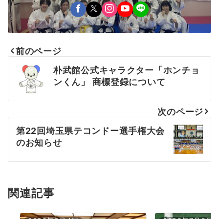
前のページ
投
朴武館公式キャラクター「ホンチョ
稿
ンくん」 商標登録について
ナ
次のページ
ビ
第22回埼玉県テコンドー選手権大会
ゲ
のお知らせ
ー
シ
ョ
関連記事
ン