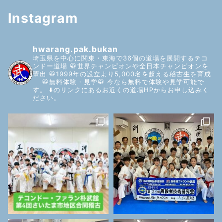
Instagram
hwarang.pak.bukan
埼玉県を中心に関東・東海で36個の道場を展開するテコ
ンドー道場
🥋世界チャンピオンや全日本チャンピオンを
輩出
🥋1999年の設立より5,000名を超える稽古生を育成
🥋無料体験・見学🥋
今なら無料で体験や見学可能で
す。
⬇️のリンクにあるお近くの道場HPからお申し込みく
ださい。