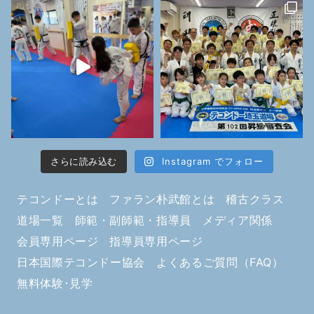
さらに読み込む
Instagram でフォロー
テコンドーとは
ファラン朴武館とは
稽古クラス
道場一覧
師範・副師範・指導員
メディア関係
会員専用ページ
指導員専用ページ
日本国際テコンドー協会
よくあるご質問（FAQ）
無料体験･見学