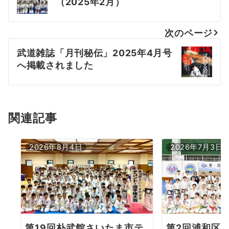
稿
（2025年2月）
ナ
次のページ
ビ
武道雑誌「月刊秘伝」2025年4月号
ゲ
へ掲載されました
ー
シ
ョ
関連記事
ン
2026年8月4日
2026年7月3日
第19回朴武館さいたま市テ
第2回浦和区