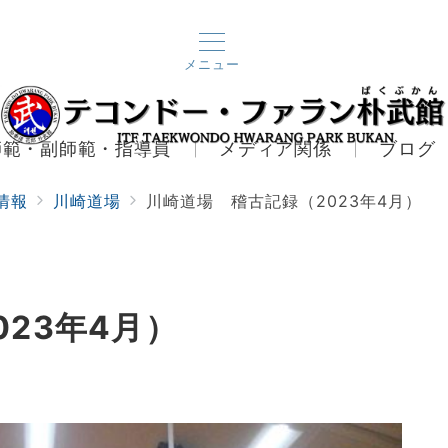
メニュー
師範・副師範・指導員
メディア関係
ブログ
情報
川崎道場
川崎道場 稽古記録（2023年4月）
23年4月）