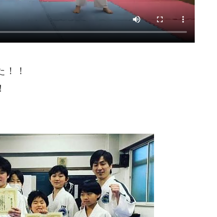
た！！
！