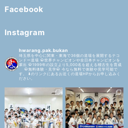
Facebook
Instagram
hwarang.pak.bukan
埼玉県を中心に関東・東海で36個の道場を展開するテコ
ンドー道場
🥋世界チャンピオンや全日本チャンピオンを
輩出
🥋1999年の設立より5,000名を超える稽古生を育成
🥋無料体験・見学🥋
今なら無料で体験や見学可能で
す。
⬇️のリンクにあるお近くの道場HPからお申し込みく
ださい。