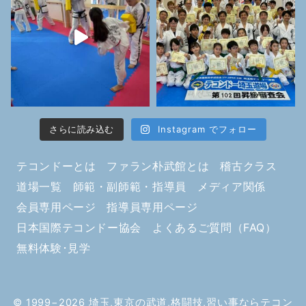
さらに読み込む
Instagram でフォロー
テコンドーとは
ファラン朴武館とは
稽古クラス
道場一覧
師範・副師範・指導員
メディア関係
会員専用ページ
指導員専用ページ
日本国際テコンドー協会
よくあるご質問（FAQ）
無料体験･見学
© 1999−2026
埼玉,東京の武道,格闘技,習い事ならテコン