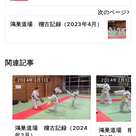
ナ
次のページ
ビ
鴻巣道場 稽古記録（2023年4月）
ゲ
ー
シ
ョ
関連記事
ン
2024年3月1日
2024年2月1日
鴻巣道場 稽古記録（2024
鴻巣道場 稽古
年2月）