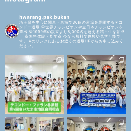
hwarang.pak.bukan
埼玉県を中心に関東・東海で36個の道場を展開するテコ
ンドー道場
🥋世界チャンピオンや全日本チャンピオンを
輩出
🥋1999年の設立より5,000名を超える稽古生を育成
🥋無料体験・見学🥋
今なら無料で体験や見学可能で
す。
⬇️のリンクにあるお近くの道場HPからお申し込みく
ださい。