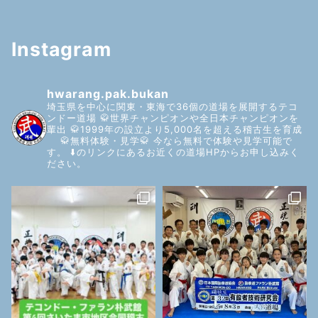
Instagram
hwarang.pak.bukan
埼玉県を中心に関東・東海で36個の道場を展開するテコ
ンドー道場
🥋世界チャンピオンや全日本チャンピオンを
輩出
🥋1999年の設立より5,000名を超える稽古生を育成
🥋無料体験・見学🥋
今なら無料で体験や見学可能で
す。
⬇️のリンクにあるお近くの道場HPからお申し込みく
ださい。