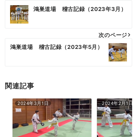
投
鴻巣道場 稽古記録（2023年3月）
稿
ナ
次のページ
ビ
鴻巣道場 稽古記録（2023年5月）
ゲ
ー
シ
ョ
関連記事
ン
2024年3月1日
2024年2月1日