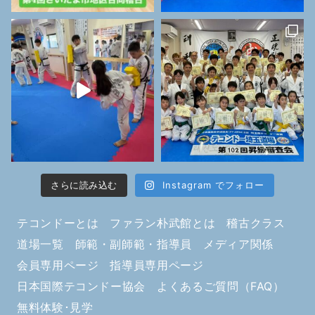
さらに読み込む
Instagram でフォロー
テコンドーとは
ファラン朴武館とは
稽古クラス
道場一覧
師範・副師範・指導員
メディア関係
会員専用ページ
指導員専用ページ
日本国際テコンドー協会
よくあるご質問（FAQ）
無料体験･見学