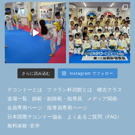
さらに読み込む
Instagram でフォロー
テコンドーとは
ファラン朴武館とは
稽古クラス
道場一覧
師範・副師範・指導員
メディア関係
会員専用ページ
指導員専用ページ
日本国際テコンドー協会
よくあるご質問（FAQ）
無料体験･見学