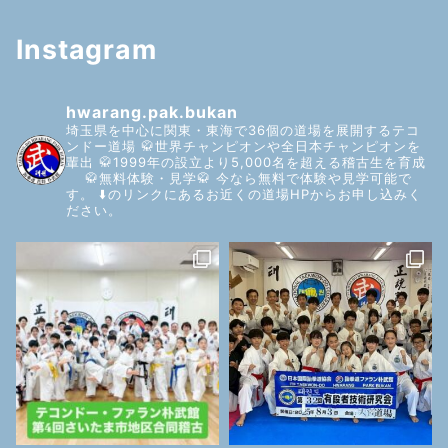
Instagram
hwarang.pak.bukan
埼玉県を中心に関東・東海で36個の道場を展開するテコ
ンドー道場
🥋世界チャンピオンや全日本チャンピオンを
輩出
🥋1999年の設立より5,000名を超える稽古生を育成
🥋無料体験・見学🥋
今なら無料で体験や見学可能で
す。
⬇️のリンクにあるお近くの道場HPからお申し込みく
ださい。