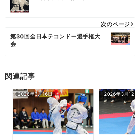
稿
ナ
次のページ
ビ
第30回全日本テコンドー選手権大
ゲ
会
ー
シ
ョ
関連記事
ン
2026年3月16日
2026年3月12日