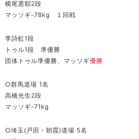
横尾憲耶2段
マッソギ-78kg １回戦
李詩虹1段
トゥル1段 準優勝
団体トゥル準優勝、マッソギ
優勝
○群馬道場 1名
高橋光生2段
マッソギ-71kg
○埼玉(戸田・朝霞)道場 5名