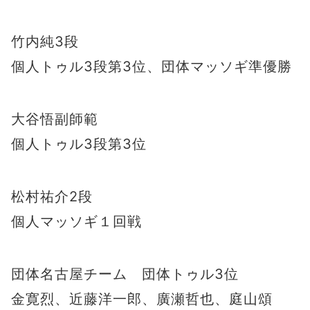
竹内純3段
個人トゥル3段第3位、団体マッソギ準優勝
大谷悟副師範
個人トゥル3段第3位
松村祐介2段
個人マッソギ１回戦
団体名古屋チーム 団体トゥル3位
金寛烈、近藤洋一郎、廣瀬哲也、庭山頌