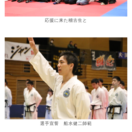
応援に来た稽古生と
選手宣誓 船水健二師範