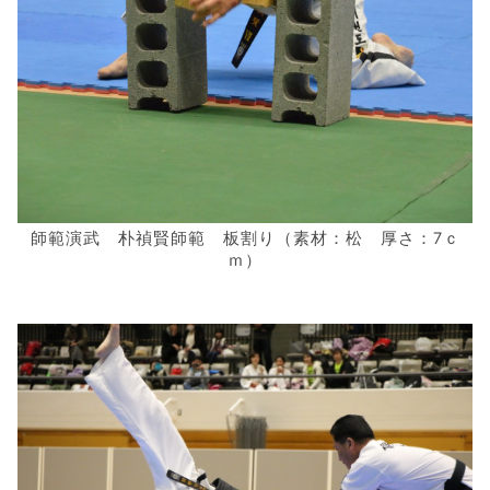
師範演武 朴禎賢師範 板割り（素材：松 厚さ：7ｃ
ｍ）