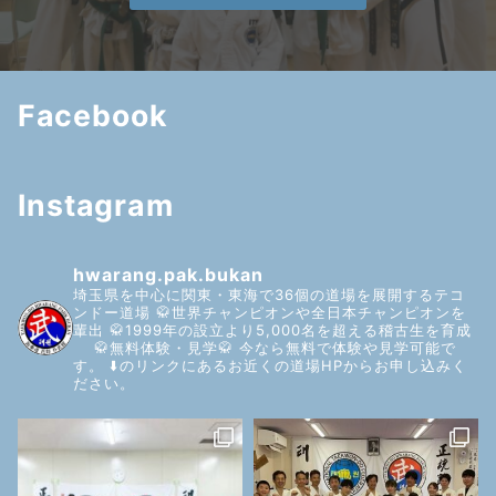
Facebook
Instagram
hwarang.pak.bukan
埼玉県を中心に関東・東海で36個の道場を展開するテコ
ンドー道場
🥋世界チャンピオンや全日本チャンピオンを
輩出
🥋1999年の設立より5,000名を超える稽古生を育成
🥋無料体験・見学🥋
今なら無料で体験や見学可能で
す。
⬇️のリンクにあるお近くの道場HPからお申し込みく
ださい。