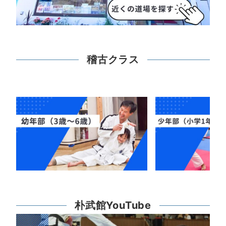
稽古クラス
朴武館YouTube