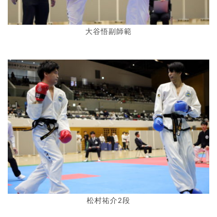
大谷悟副師範
松村祐介2段