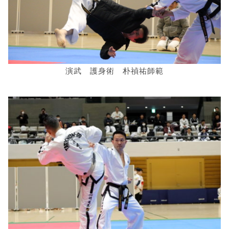
演武 護身術 朴禎祐師範