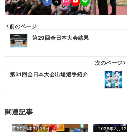
前のページ
投
第29回全日本大会結果
稿
ナ
次のページ
ビ
第31回全日本大会出場選手紹介
ゲ
ー
シ
ョ
関連記事
ン
2026年3月16日
2026年3月12日