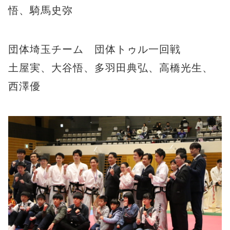
悟、騎馬史弥
団体埼玉チーム 団体トゥル一回戦
土屋実、大谷悟、多羽田典弘、高橋光生、
西澤優