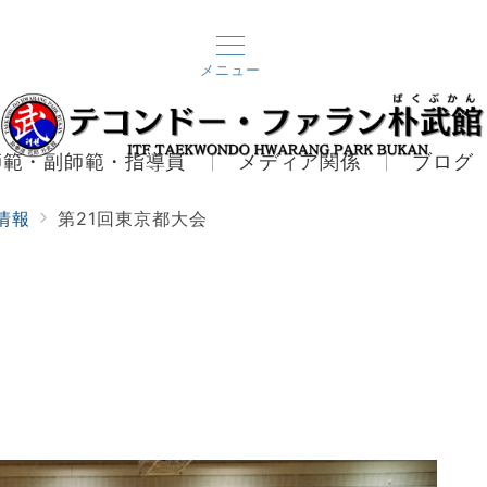
メニュー
師範・副師範・指導員
メディア関係
ブログ
情報
第21回東京都大会