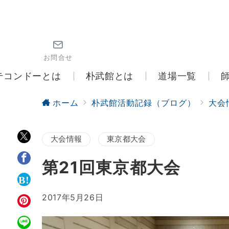
お問合せ
テコンドーとは
朴武館とは
道場一覧
ホーム
朴武館活動記録（ブログ）
大会
大会情報
東京都大会
第21回東京都大会
2017年5月26日