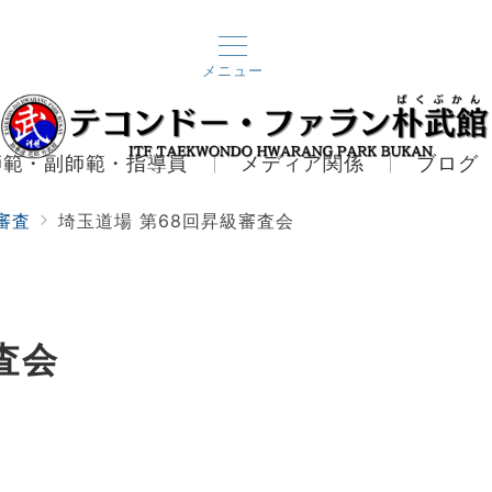
メニュー
師範・副師範・指導員
メディア関係
ブログ
審査
埼玉道場 第68回昇級審査会
査会