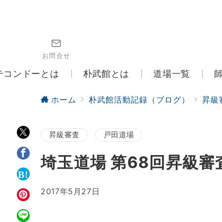
お問合せ
テコンドーとは
朴武館とは
道場一覧
ホーム
朴武館活動記録（ブログ）
昇級
昇級審査
戸田道場
埼玉道場 第68回昇級審
2017年5月27日