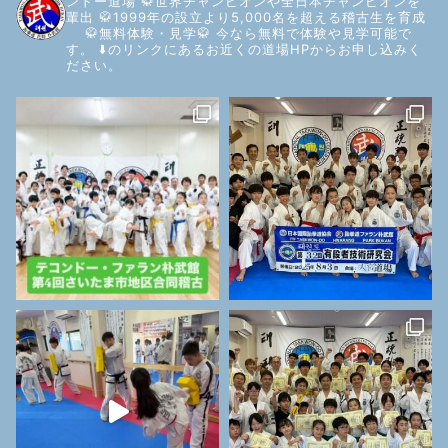
ンドー道場
🥋世界チャンピオンや全日本チャンピオンを
輩出
🥋1999年の設立より5,000名を超える稽古生を育成
🥋無料体験・見学🥋
今なら無料で体験や見学可能で
す。
⬇️のリンクにあるお近くの道場HPからお申し込みく
ださい。