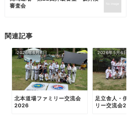
ゲ
審査会
ー
シ
ョ
関連記事
ン
2026年6月6日
2026年5月6日
北本道場ファミリー交流会
足立舎人・伊
2026
リー交流会20