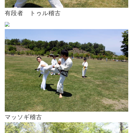
有段者 トゥル稽古
マッソギ稽古