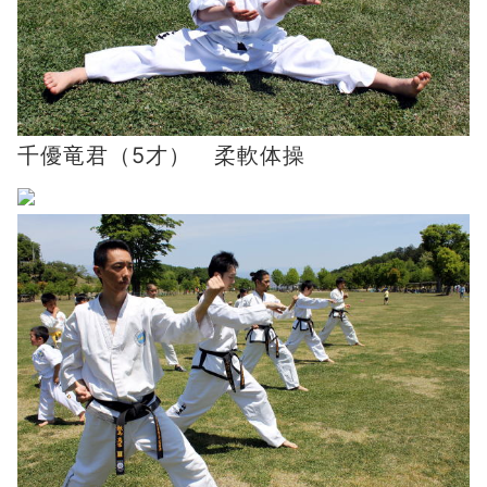
千優竜君（5才） 柔軟体操