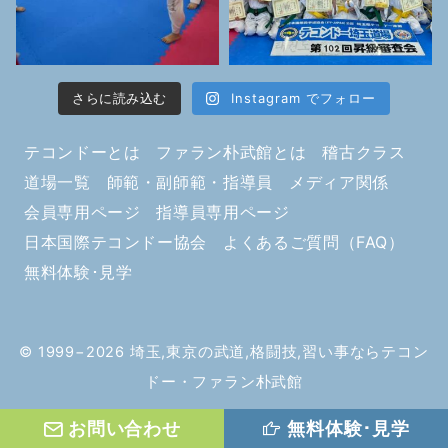
さらに読み込む
Instagram でフォロー
テコンドーとは
ファラン朴武館とは
稽古クラス
道場一覧
師範・副師範・指導員
メディア関係
会員専用ページ
指導員専用ページ
日本国際テコンドー協会
よくあるご質問（FAQ）
無料体験･見学
© 1999−2026
埼玉,東京の武道,格闘技,習い事ならテコン
ドー・ファラン朴武館
お問い合わせ
無料体験･見学