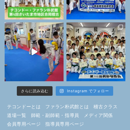
さらに読み込む
Instagram でフォロー
テコンドーとは
ファラン朴武館とは
稽古クラス
道場一覧
師範・副師範・指導員
メディア関係
会員専用ページ
指導員専用ページ