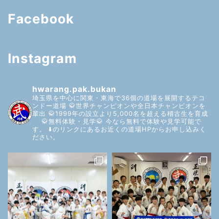
Facebook
Instagram
hwarang.pak.bukan
埼玉県を中心に関東・東海で36個の道場を展開するテコ
ンドー道場
🥋世界チャンピオンや全日本チャンピオンを
輩出
🥋1999年の設立より5,000名を超える稽古生を育成
🥋無料体験・見学🥋
今なら無料で体験や見学可能で
す。
⬇️のリンクにあるお近くの道場HPからお申し込みく
ださい。