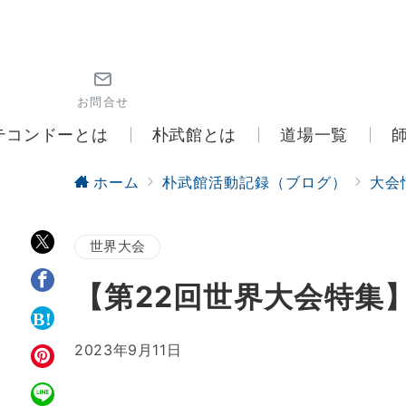
お問合せ
テコンドーとは
朴武館とは
道場一覧
ホーム
朴武館活動記録（ブログ）
大会
世界大会
【第22回世界大会特集
2023年9月11日