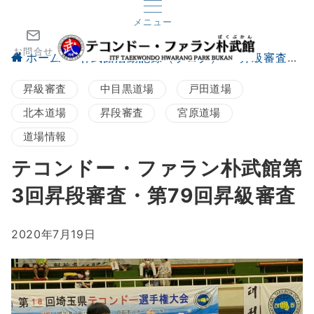
メニュー
お問合せ
ホーム
朴武館活動記録（ブログ）
昇級審査
昇級審査
中目黒道場
戸田道場
北本道場
昇段審査
宮原道場
道場情報
テコンドー・ファラン朴武館第
3回昇段審査・第79回昇級審査
2020年7月19日