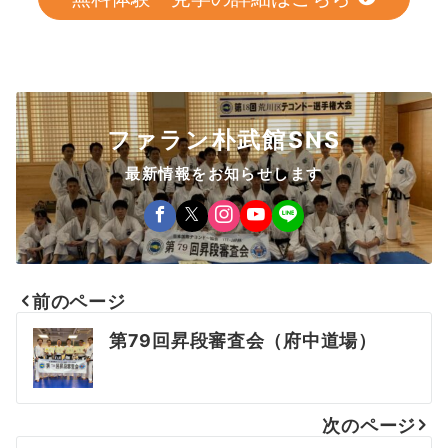
ファラン朴武館SNS
最新情報をお知らせします
前のページ
投
第79回昇段審査会（府中道場）
稿
ナ
次のページ
ビ