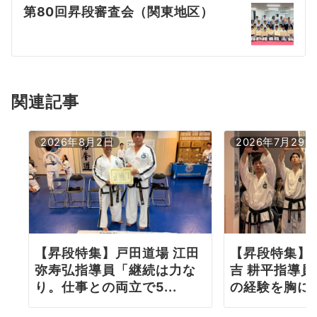
第80回昇段審査会（関東地区）
ゲ
ー
シ
ョ
関連記事
ン
2026年8月2日
2026年7月29日
【昇段特集】戸田道場 江田
【昇段特集】
弥寿弘指導員「継続は力な
吉 耕平指導
り。仕事との両立で5...
の経験を胸に更