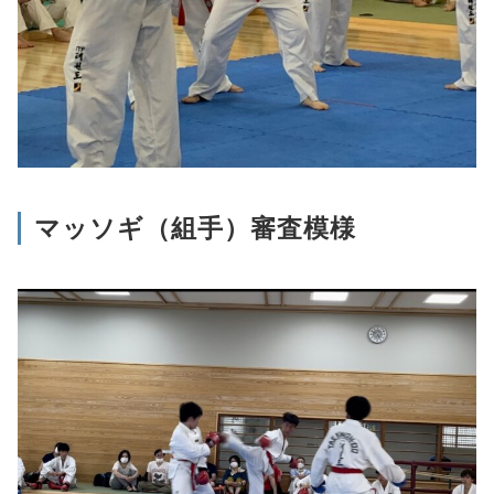
マッソギ（組手）審査模様