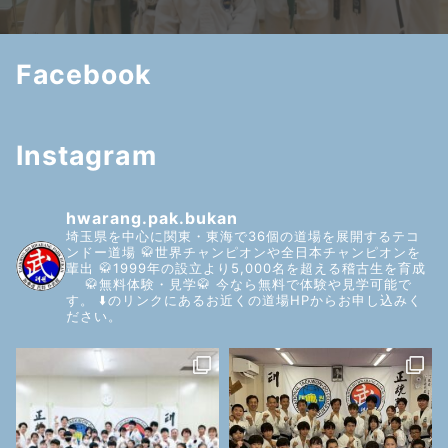
Facebook
Instagram
hwarang.pak.bukan
埼玉県を中心に関東・東海で36個の道場を展開するテコ
ンドー道場
🥋世界チャンピオンや全日本チャンピオンを
輩出
🥋1999年の設立より5,000名を超える稽古生を育成
🥋無料体験・見学🥋
今なら無料で体験や見学可能で
す。
⬇️のリンクにあるお近くの道場HPからお申し込みく
ださい。