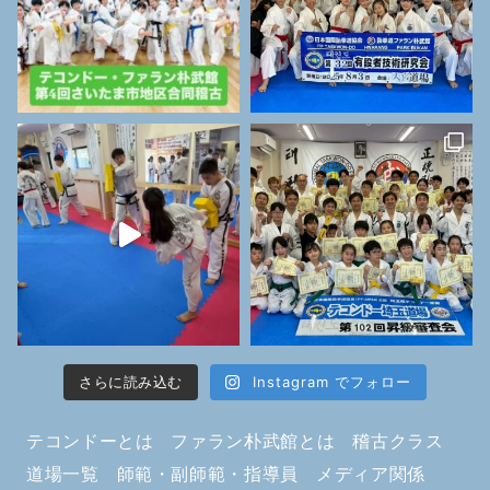
さらに読み込む
Instagram でフォロー
テコンドーとは
ファラン朴武館とは
稽古クラス
道場一覧
師範・副師範・指導員
メディア関係