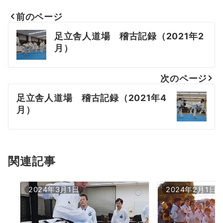
前のページ
投
足立舎人道場 稽古記録（2021年2
稿
月）
ナ
次のページ
ビ
足立舎人道場 稽古記録（2021年4
ゲ
月）
ー
シ
ョ
関連記事
ン
2024年3月1日
2024年2月1日