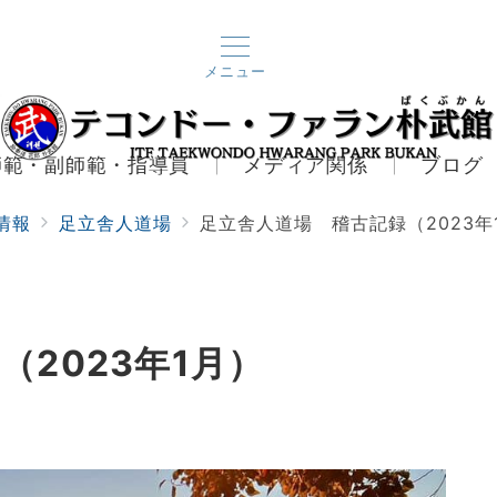
メニュー
師範・副師範・指導員
メディア関係
ブログ
情報
足立舎人道場
足立舎人道場 稽古記録（2023年
2023年1月）