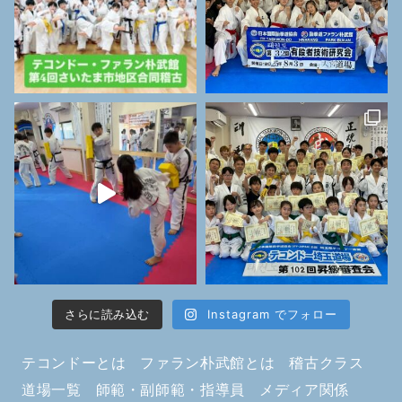
さらに読み込む
Instagram でフォロー
テコンドーとは
ファラン朴武館とは
稽古クラス
道場一覧
師範・副師範・指導員
メディア関係