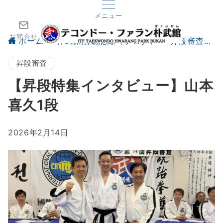
メニュー
お問合せ
ホーム
朴武館活動記録（ブログ）
昇段審査
昇段審査
【昇段特集インタビュー】山本
喜久1段
2026年2月14日