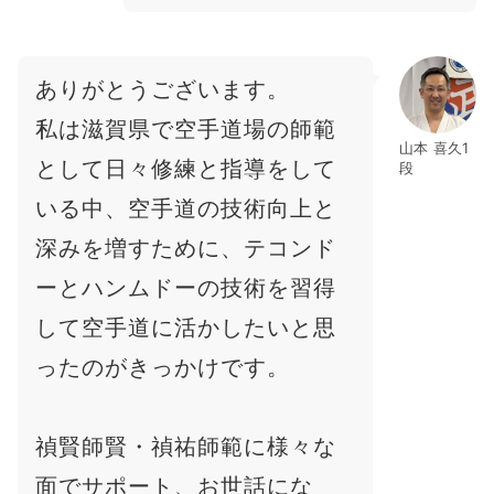
ありがとうございます。
私は滋賀県で空手道場の師範
山本 喜久1
として日々修練と指導をして
段
いる中、空手道の技術向上と
深みを増すために、テコンド
ーとハンムドーの技術を習得
して空手道に活かしたいと思
ったのがきっかけです。
禎賢師賢・禎祐師範に様々な
面でサポート、お世話にな