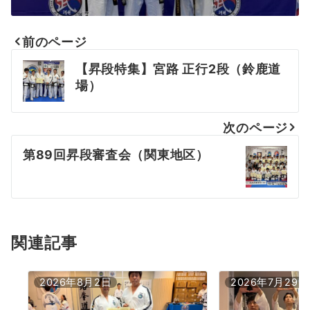
前のページ
投
【昇段特集】宮路 正行2段（鈴鹿道
稿
場）
ナ
次のページ
ビ
第89回昇段審査会（関東地区）
ゲ
ー
シ
ョ
関連記事
ン
2026年8月2日
2026年7月29日