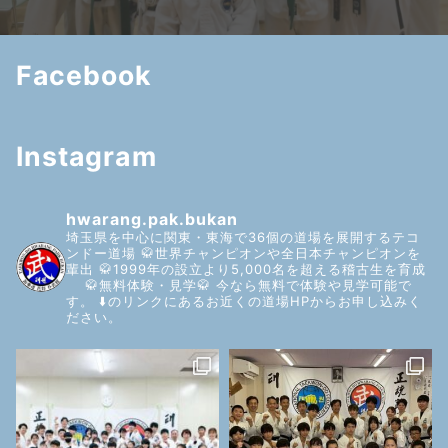
Facebook
Instagram
hwarang.pak.bukan
埼玉県を中心に関東・東海で36個の道場を展開するテコ
ンドー道場
🥋世界チャンピオンや全日本チャンピオンを
輩出
🥋1999年の設立より5,000名を超える稽古生を育成
🥋無料体験・見学🥋
今なら無料で体験や見学可能で
す。
⬇️のリンクにあるお近くの道場HPからお申し込みく
ださい。