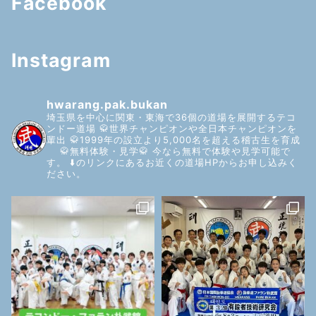
Facebook
Instagram
hwarang.pak.bukan
埼玉県を中心に関東・東海で36個の道場を展開するテコ
ンドー道場
🥋世界チャンピオンや全日本チャンピオンを
輩出
🥋1999年の設立より5,000名を超える稽古生を育成
🥋無料体験・見学🥋
今なら無料で体験や見学可能で
す。
⬇️のリンクにあるお近くの道場HPからお申し込みく
ださい。