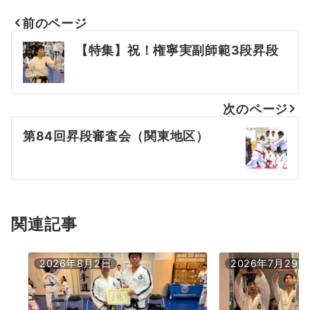
前のページ
投
【特集】祝！権寧実副師範3段昇段
稿
ナ
次のページ
ビ
第84回昇段審査会（関東地区）
ゲ
ー
シ
ョ
関連記事
ン
2026年8月2日
2026年7月29日