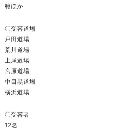
範ほか
〇受審道場
戸田道場
荒川道場
上尾道場
宮原道場
中目黒道場
横浜道場
〇受審者
12名