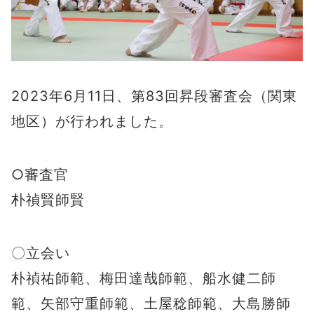
2023年6月11日、第83回昇段審査会（関東
地区）が行われました。
○審査官
朴禎賢師賢
〇立会い
朴禎祐師範、梅田達哉師範、船水健二師
範、矢部守重師範、土屋稔師範、大島勝師