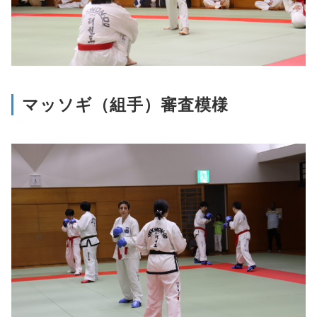
マッソギ（組手）審査模様