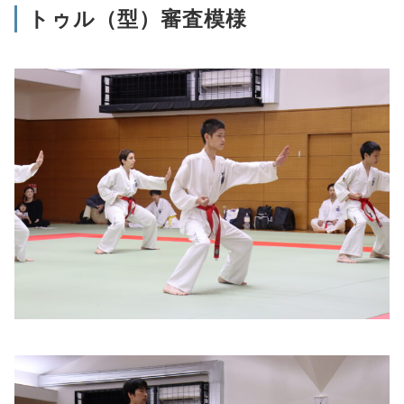
トゥル（型）審査模様