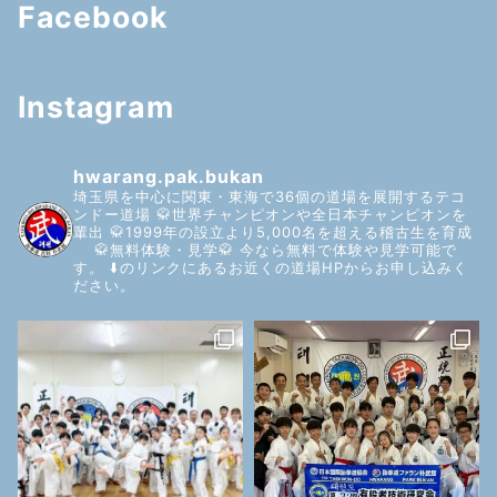
Facebook
Instagram
hwarang.pak.bukan
埼玉県を中心に関東・東海で36個の道場を展開するテコ
ンドー道場
🥋世界チャンピオンや全日本チャンピオンを
輩出
🥋1999年の設立より5,000名を超える稽古生を育成
🥋無料体験・見学🥋
今なら無料で体験や見学可能で
す。
⬇️のリンクにあるお近くの道場HPからお申し込みく
ださい。