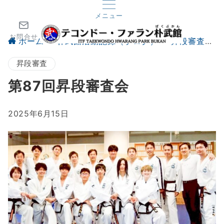
メニュー
お問合せ
ホーム
朴武館活動記録（ブログ）
昇段審査
昇段審査
第87回昇段審査会
2025年6月15日