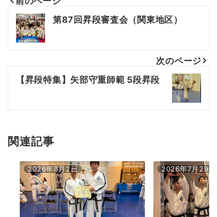
前のページ
投
第87回昇段審査会（関東地区）
稿
ナ
次のページ
ビ
【昇段特集】矢部守重師範 5段昇段
ゲ
ー
シ
ョ
関連記事
ン
2026年8月2日
2026年7月29日