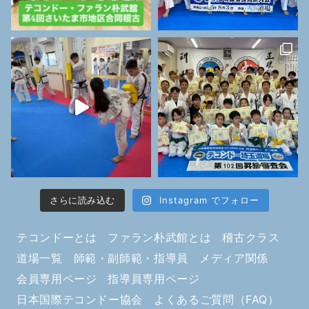
さらに読み込む
Instagram でフォロー
テコンドーとは
ファラン朴武館とは
稽古クラス
道場一覧
師範・副師範・指導員
メディア関係
会員専用ページ
指導員専用ページ
日本国際テコンドー協会
よくあるご質問（FAQ）