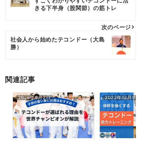
すごくわかりやすいテコンドーに活
稿
きる下半身（股関節）の筋トレ
ナ
次のページ
ビ
社会人から始めたテコンドー（大島
ゲ
勝）
ー
シ
ョ
関連記事
ン
2026年8月2日
2022年12月9日