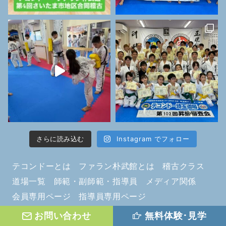
さらに読み込む
Instagram でフォロー
テコンドーとは
ファラン朴武館とは
稽古クラス
道場一覧
師範・副師範・指導員
メディア関係
会員専用ページ
指導員専用ページ
日本国際テコンドー協会
よくあるご質問（FAQ）
お問い合わせ
無料体験･見学