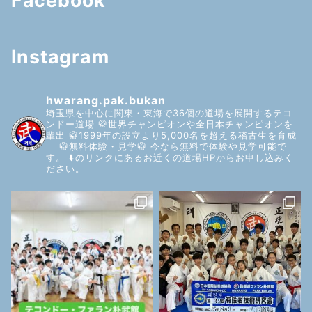
Facebook
Instagram
hwarang.pak.bukan
埼玉県を中心に関東・東海で36個の道場を展開するテコ
ンドー道場
🥋世界チャンピオンや全日本チャンピオンを
輩出
🥋1999年の設立より5,000名を超える稽古生を育成
🥋無料体験・見学🥋
今なら無料で体験や見学可能で
す。
⬇️のリンクにあるお近くの道場HPからお申し込みく
ださい。