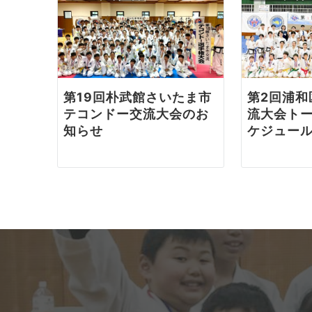
ー
シ
ョ
第19回朴武館さいたま市
第2回浦和
ン
テコンドー交流大会のお
流大会ト
知らせ
ケジュー