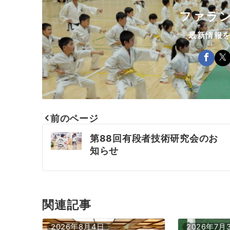
ファラン
最新情報
前のページ
投
第88回有段者技術研究会のお
知らせ
稿
ナ
ビ
関連記事
ゲ
2026年8月4日
2026年7月