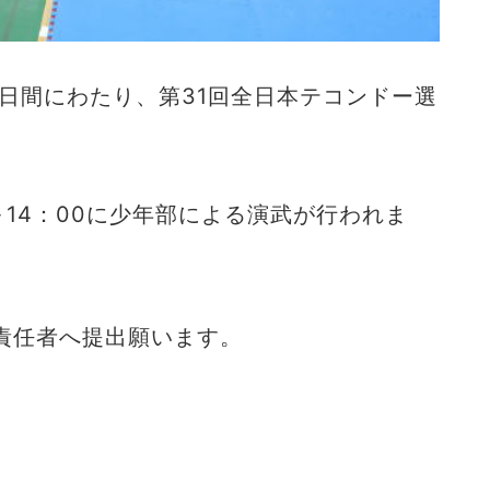
の2⽇間にわたり、第31回全⽇本テコンドー選
0～14：00に少年部による演武が⾏われま
責任者へ提出願います。