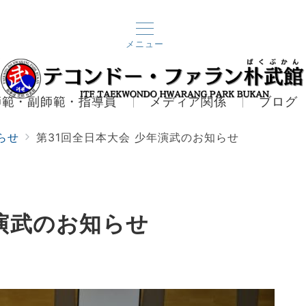
メニュー
師範・副師範・指導員
メディア関係
ブログ
らせ
第31回全日本大会 少年演武のお知らせ
年演武のお知らせ