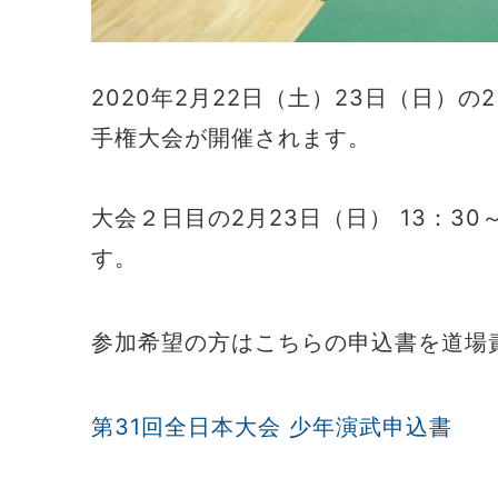
2020年2⽉22⽇（⼟）23⽇（⽇）
⼿権⼤会が開催されます。
大会２日目の2⽉23⽇（⽇） 13：3
す。
参加希望の方はこちらの申込書を道場
第31回全日本大会 少年演武申込書